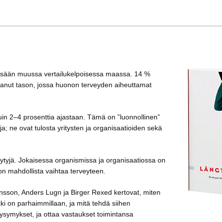
issään muussa vertailukelpoisessa maassa. 14 %
ttanut tason, jossa huonon terveyden aiheuttamat
kuin 2–4 prosenttia ajastaan. Tämä on ”luonnollinen”
a; ne ovat tulosta yritysten ja organisaatioiden sekä
ytyjä. Jokaisessa organismissa ja organisaatiossa on
on mahdollista vaihtaa terveyteen.
hnsson, Anders Lugn ja Birger Rexed kertovat, miten
kki on parhaimmillaan, ja mitä tehdä siihen
symykset, ja ottaa vastaukset toimintansa