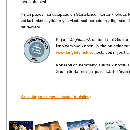
lähtökohdaksi.
Kirjan pääesimerkkitapaus on Stora Enson kartonkitehdas Fors
voi kuitenkin käyttää myös ylipäänsä perustana sille, mite
terveyden!
Kirjan
Långtidsfrisk
on tuottanut Storka
innoittamispalkinnon, ja sitä on painettu
, josta voit myös tila
www.langtidsfrisk.se
Konsepti on herättänyt suurta kiinnostu
Suunnitteilla on kirja, jossa käsiteltäi
Katso kirjan esimerkkisivuja (ruotsiksi)