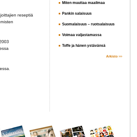
Miten muuttaa maailmaa
Pankin salaisuus
oittajien reseptiä
hmisten
Suomalaisuus – ruotsalaisuus
Voimaa valjastamassa
 2003
Toffe ja hänen ystävänsä
eessa
Arkisto ›››
messa.