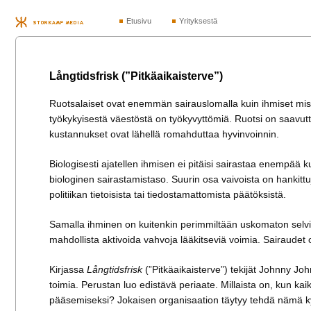
Etusivu
Yrityksestä
Långtidsfrisk (”Pitkäaikaisterve”)
Ruotsalaiset ovat enemmän sairauslomalla kuin ihmiset m
työkykyisestä väestöstä on työkyvyttömiä. Ruotsi on saavu
kustannukset ovat lähellä romahduttaa hyvinvoinnin.
Biologisesti ajatellen ihmisen ei pitäisi sairastaa enempää 
biologinen sairastamistaso. Suurin osa vaivoista on hankittuj
politiikan tietoisista tai tiedostamattomista päätöksistä.
Samalla ihminen on kuitenkin perimmiltään uskomaton selvi
mahdollista aktivoida vahvoja lääkitseviä voimia. Sairaudet 
Kirjassa
Långtidsfrisk
(”Pitkäaikaisterve”) tekijät Johnny Jo
toimia. Perustan luo edistävä periaate. Millaista on, kun kai
pääsemiseksi? Jokaisen organisaation täytyy tehdä nämä ky