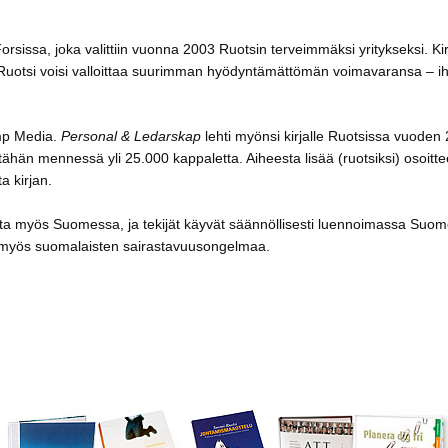
issa, joka valittiin vuonna 2003 Ruotsin terveimmäksi yritykseksi. Kirj
n Ruotsi voisi valloittaa suurimman hyödyntämättömän voimavaransa – i
mp Media.
Personal & Ledarskap
lehti myönsi kirjalle Ruotsissa vuoden
 tähän mennessä yli 25.000 kappaletta. Aiheesta lisää (ruotsiksi) osoitt
ta kirjan.
sta myös Suomessa, ja tekijät käyvät säännöllisesti luennoimassa Suo
siin myös suomalaisten sairastavuusongelmaa.