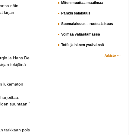
Miten muuttaa maailmaa
aansa näin:
t kirjan
Pankin salaisuus
Suomalaisuus – ruotsalaisuus
Voimaa valjastamassa
Toffe ja hänen ystävänsä
Arkisto ›››
bergin ja Hans De
rjan tekijöinä
an lukematon
harjoittaa.
öiden suuntaan.”
aan tarkkaan pois