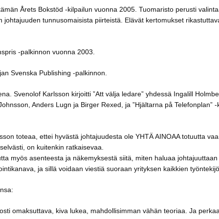
estämän Årets Bokstöd -kilpailun vuonna 2005. Tuomaristo perusti valint
n johtajuuden tunnusomaisista piirteistä. Elävät kertomukset rikastuttava
ionspris -palkinnon vuonna 2003.
jan Svenska Publishing -palkinnon.
ksena. Svenolof Karlsson kirjoitti ”Att välja ledare” yhdessä Ingalill Holm
 Johnsson, Anders Lugn ja Birger Rexed, ja ”Hjältarna på Telefonplan” -ki
sson toteaa, ettei hyvästä johtajuudesta ole YHTÄ AINOAA totuutta va
elvästi, on kuitenkin ratkaisevaa.
tta myös asenteesta ja näkemyksestä siitä, miten haluaa johtajuuttaan 
ntikanava, ja sillä voidaan viestiä suoraan yrityksen kaikkien työntekij
nsa:
 Helposti omaksuttava, kiva lukea, mahdollisimman vähän teoriaa. Ja perk