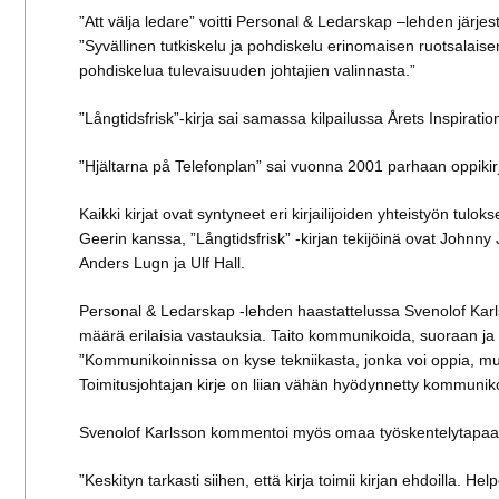
”Att välja ledare” voitti Personal & Ledarskap –lehden järj
”Syvällinen tutkiskelu ja pohdiskelu erinomaisen ruotsalaise
pohdiskelua tulevaisuuden johtajien valinnasta.”
”Långtidsfrisk”-kirja sai samassa kilpailussa Årets Inspirat
”Hjältarna på Telefonplan” sai vuonna 2001 parhaan oppikir
Kaikki kirjat ovat syntyneet eri kirjailijoiden yhteistyön tulo
Geerin kanssa, ”Långtidsfrisk” -kirjan tekijöinä ovat Johnny
Anders Lugn ja Ulf Hall.
Personal & Ledarskap -lehden haastattelussa Svenolof Karl
määrä erilaisia vastauksia. Taito kommunikoida, suoraan ja s
”Kommunikoinnissa on kyse tekniikasta, jonka voi oppia, mu
Toimitusjohtajan kirje on liian vähän hyödynnetty kommunikoi
Svenolof Karlsson kommentoi myös omaa työskentelytapaa
”Keskityn tarkasti siihen, että kirja toimii kirjan ehdoilla.