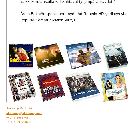
kaikki korulauseilta kalskahtavat tyhjänpäiväisyydet.”
Årets Bokstöd -palkinnon myöntää Ruotsin HR-yhdistys yh
Populär Kommunikation -yritys.
Storkamp Media Ab
storkamp@storkamp.com
+46 70 2668748
+358 50 3792997