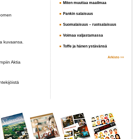
Miten muuttaa maailmaa
Pankin salaisuus
Suomen
Suomalaisuus – ruotsalaisuus
Voimaa valjastamassa
aa kuvaansa.
Toffe ja hänen ystävänsä
Arkisto ›››
mpiin Aktia
ntekijöistä