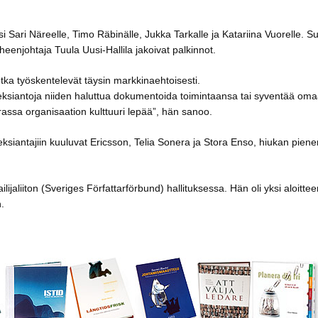
i Sari Näreelle, Timo Räbinälle, Jukka Tarkalle ja Katariina Vuorelle. 
heenjohtaja Tuula Uusi-Hallila jakoivat palkinnot.
 jotka työskentelevät täysin markkinaehtoisesti.
oimeksiantoja niiden haluttua dokumentoida toimintaansa tai syventää om
varassa organisaation kulttuuri lepää”, hän sanoo.
ksiantajiin kuuluvat Ericsson, Telia Sonera ja Stora Enso, hiukan piene
ijaliiton (Sveriges Författarförbund) hallituksessa. Hän oli yksi aloittee
.