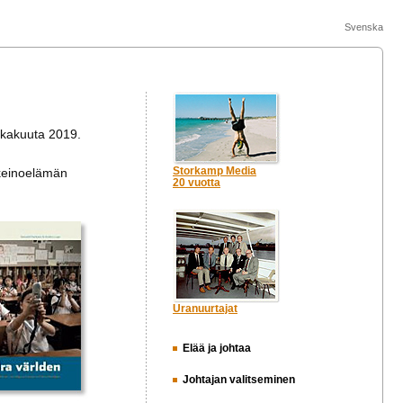
Svenska
lokakuuta 2019.
Storkamp Media
inkeinoelämän
20 vuotta
Uranuurtajat
Elää ja johtaa
Johtajan valitseminen