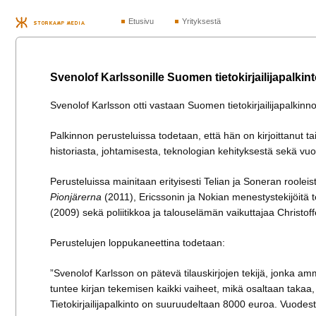
Etusivu
Yrityksestä
Svenolof Karlssonille Suomen tietokirjailijapalkin
Svenolof Karlsson otti vastaan Suomen tietokirjailijapalkin
Palkinnon perusteluissa todetaan, että hän on kirjoittanut ta
historiasta, johtamisesta, teknologian kehityksestä sekä vuori
Perusteluissa mainitaan erityisesti Telian ja Soneran roole
Pionjärerna
(2011), Ericssonin ja Nokian menestystekijöitä t
(2009) sekä poliitikkoa ja talouselämän vaikuttajaa Christoffer
Perustelujen loppukaneettina todetaan:
”Svenolof Karlsson on pätevä tilauskirjojen tekijä, jonka ammat
tuntee kirjan tekemisen kaikki vaiheet, mikä osaltaan takaa,
Tietokirjailijapalkinto on suuruudeltaan 8000 euroa. Vuo