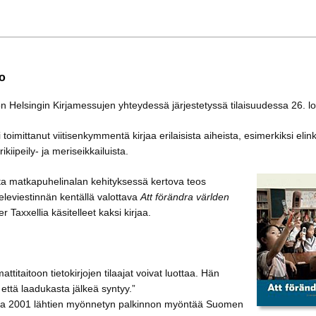
to
non Helsingin Kirjamessujen yhteydessä järjestetyssä tilaisuudessa 26. 
i toimittanut viitisenkymmentä kirjaa erilaisista aiheista, esimerkiksi el
kiipeily- ja meriseikkailuista.
ista matkapuhelinalan kehityksessä kertova teos
eleviestinnän kentällä valottava
Att förändra världen
 Taxxellia käsitelleet kaksi kirjaa.
titaitoon tietokirjojen tilaajat voivat luottaa. Hän
 että laadukasta jälkeä syntyy.”
desta 2001 lähtien myönnetyn palkinnon myöntää Suomen