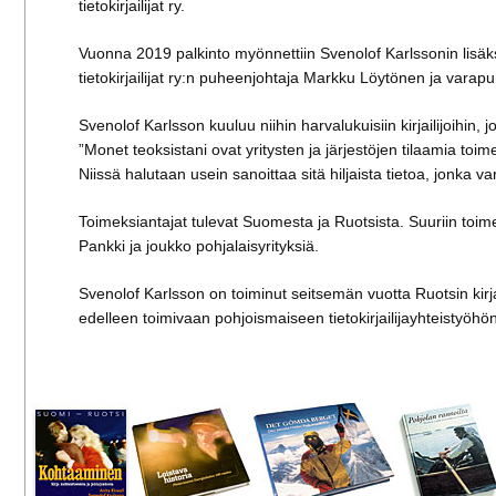
tietokirjailijat ry.
Vuonna 2019 palkinto myönnettiin Svenolof Karlssonin lisäks
tietokirjailijat ry:n puheenjohtaja Markku Löytönen ja varapu
Svenolof Karlsson kuuluu niihin harvalukuisiin kirjailijoihin,
”Monet teoksistani ovat yritysten ja järjestöjen tilaamia t
Niissä halutaan usein sanoittaa sitä hiljaista tietoa, jonka 
Toimeksiantajat tulevat Suomesta ja Ruotsista. Suuriin toime
Pankki ja joukko pohjalaisyrityksiä.
Svenolof Karlsson on toiminut seitsemän vuotta Ruotsin kirjail
edelleen toimivaan pohjoismaiseen tietokirjailijayhteistyöhön