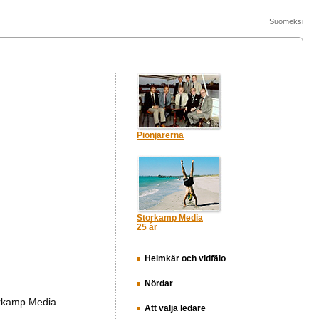
Suomeksi
Pionjärerna
Storkamp Media
25 år
Heimkär och vidfälo
Nördar
orkamp Media.
Att välja ledare