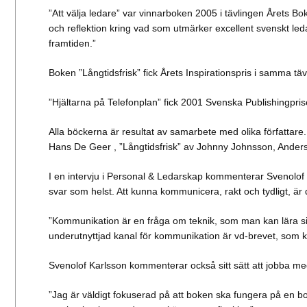
”Att välja ledare” var vinnarboken 2005 i tävlingen Årets 
och reflektion kring vad som utmärker excellent svenskt le
framtiden.”
Boken ”Långtidsfrisk” fick Årets Inspirationspris i samma tä
”Hjältarna på Telefonplan” fick 2001 Svenska Publishingprise
Alla böckerna är resultat av samarbete med olika författare
Hans De Geer , ”Långtidsfrisk” av Johnny Johnsson, Anders 
I en intervju i Personal & Ledarskap kommenterar Svenolof
svar som helst. Att kunna kommunicera, rakt och tydligt, ä
”Kommunikation är en fråga om teknik, som man kan lära sig
underutnyttjad kanal för kommunikation är vd-brevet, som k
Svenolof Karlsson kommenterar också sitt sätt att jobba m
”Jag är väldigt fokuserad på att boken ska fungera på en boks