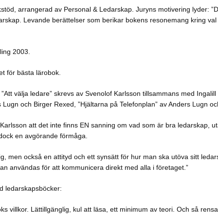
Bokstöd, arrangerad av Personal & Ledarskap. Juryns motivering lyder: 
darskap. Levande berättelser som berikar bokens resonemang kring val 
vling 2003.
t för bästa lärobok.
. ”Att välja ledare” skrevs av Svenolof Karlsson tillsammans med Ingali
Lugn och Birger Rexed, ”Hjältarna på Telefonplan” av Anders Lugn och
 Karlsson att det inte finns EN sanning om vad som är bra ledarskap, 
r dock en avgörande förmåga.
, men också en attityd och ett synsätt för hur man ska utöva sitt leda
an användas för att kommunicera direkt med alla i företaget.”
ed ledarskapsböcker:
 villkor. Lättillgänglig, kul att läsa, ett minimum av teori. Och så rensa