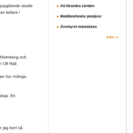
”Djupgående studie
Att förändra världen
av ledare i
Mobiltelefonins pionjärer
Äventyret människan
Arkiv ›››
ll Holmberg och
 Ulf Hall.
utan hur många
rskap. En
r jag bort så