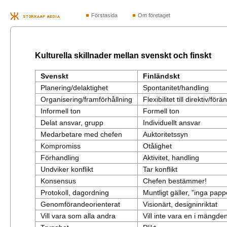
Förstasida
Om företaget
Kulturella skillnader mellan svenskt och finskt
Svenskt
Finländskt
Planering/delaktighet
Spontanitet/handling
Organisering/framförhållning
Flexibilitet till direktiv/f
Informell ton
Formell ton
Delat ansvar, grupp
Individuellt ansvar
Medarbetare med chefen
Auktoritetssyn
Kompromiss
Otålighet
Förhandling
Aktivitet, handling
Undviker konflikt
Tar konflikt
Konsensus
Chefen bestämmer!
Protokoll, dagordning
Muntligt gäller, ”inga papp
Genomförandeorienterat
Visionärt, designinriktat
Vill vara som alla andra
Vill inte vara en i mängde