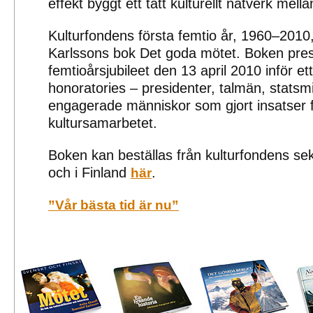
effekt byggt ett tätt kulturellt nätverk mell
Kulturfondens första femtio år, 1960–2010,
Karlssons bok Det goda mötet. Boken pres
femtioårsjubileet den 13 april 2010 inför ett
honoratories – presidenter, talmän, statsmi
engagerade människor som gjort insatser f
kultursamarbetet.
Boken kan beställas från kulturfondens sek
och i Finland
.
här
”Vår bästa tid är nu”