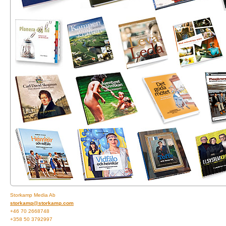
Storkamp Media Ab
storkamp@storkamp.com
+46 70 2668748
+358 50 3792997