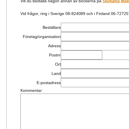
Vill du beställa någon annan av böckerna på
Storkamp Med
Vid frågor, ring i Sverige 08-824089 och i Finland 06-72725
Beställare
Företag/organisation
Adress
Postnr
Ort
Land
E-postadress
Kommentar: