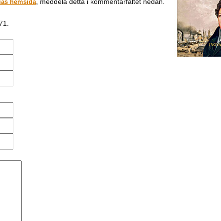
, meddela detta i kommentarfältet nedan.
ias hemsida
71.