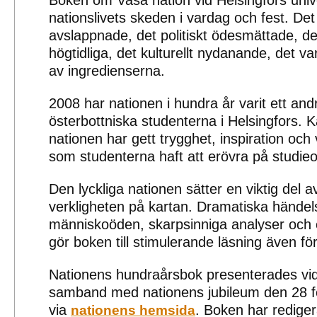
Boken om Vasa nation vid Helsingfors unive
nationslivets skeden i vardag och fest. Det
avslappnade, det politiskt ödesmättade, de
högtidliga, det kulturellt nydanande, det va
av ingredienserna.
2008 har nationen i hundra år varit ett an
österbottniska studenterna i Helsingfors.
nationen har gett trygghet, inspiration och 
som studenterna haft att erövra på studieo
Den lyckliga nationen sätter en viktig del 
verkligheten på kartan. Dramatiska händels
människoöden, skarpsinniga analyser och 
gör boken till stimulerande läsning även f
Nationens hundraårsbok presenterades vid
samband med nationens jubileum den 28 fe
via
. Boken har redige
nationens hemsida