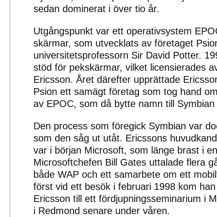
sedan dominerat i över tio år.
Utgångspunkt var ett operativsystem EPOC
skärmar, som utvecklats av företaget Psio
universitetsprofessorn Sir David Potter. 1
stöd för pekskärmar, vilket licensierades a
Ericsson. Året därefter upprättade Ericsso
Psion ett samägt företag som tog hand om
av EPOC, som då bytte namn till Symbian
Den process som föregick Symbian var do
som den såg ut utåt. Ericssons huvudkand
var i början Microsoft, som länge brast i e
Microsoftchefen Bill Gates uttalade flera g
både WAP och ett samarbete om ett mobil
först vid ett besök i februari 1998 kom han t
Ericsson till ett fördjupningsseminarium i 
i Redmond senare under våren.