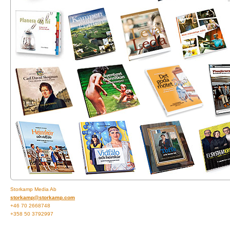
Storkamp Media Ab
storkamp@storkamp.com
+46 70 2668748
+358 50 3792997