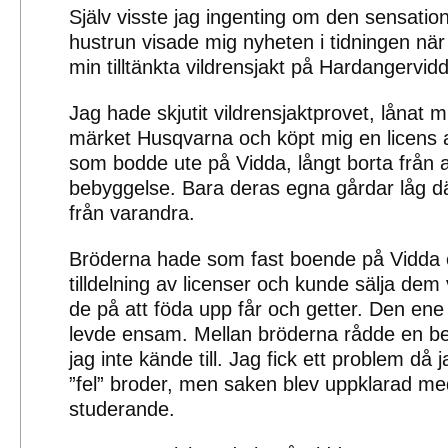
Själv visste jag ingenting om den sensation
hustrun visade mig nyheten i tidningen när
min tilltänkta vildrensjakt på Hardangervid
Jag hade skjutit vildrensjaktprovet, lånat 
märket Husqvarna och köpt mig en licens a
som bodde ute på Vidda, långt borta från 
bebyggelse. Bara deras egna gårdar låg där
från varandra.
Bröderna hade som fast boende på Vidda 
tilldelning av licenser och kunde sälja dem
de på att föda upp får och getter. Den ene 
levde ensam. Mellan bröderna rådde en b
jag inte kände till. Jag fick ett problem då 
”fel” broder, men saken blev uppklarad me
studerande.