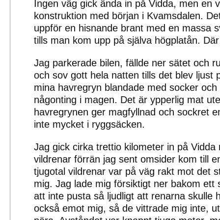
Ingen väg gick ända in på Vidda, men en 
konstruktion med början i Kvamsdalen. Det 
uppför en hisnande brant med en massa sv
tills man kom upp på själva högplatån. Där
Jag parkerade bilen, fällde ner sätet och r
och sov gott hela natten tills det blev ljus
mina havregryn blandade med socker och va
någonting i magen. Det är ypperlig mat ute 
havregrynen ger magfyllnad och sockret e
inte mycket i ryggsäcken.
Jag gick cirka trettio kilometer in på Vidd
vildrenar förrän jag sent omsider kom till e
tjugotal vildrenar var på väg rakt mot det s
mig. Jag lade mig försiktigt ner bakom ett
att inte pusta så ljudligt att renarna skulle
också emot mig, så de vittrade mig inte, u