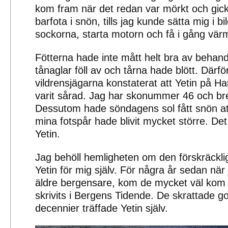
kom fram när det redan var mörkt och gick
barfota i snön, tills jag kunde sätta mig i b
sockorna, starta motorn och få i gång vär
Fötterna hade inte mått helt bra av behandl
tånaglar föll av och tårna hade blött. Därf
vildrensjägarna konstaterat att Yetin på 
varit sårad. Jag har skonummer 46 och bred
Dessutom hade söndagens sol fått snön att
mina fotspår hade blivit mycket större. De
Yetin.
Jag behöll hemligheten om den förskräckl
Yetin för mig själv. För några år sedan när
äldre bergensare, kom de mycket väl kom
skrivits i Bergens Tidende. De skrattade got
decennier träffade Yetin själv.