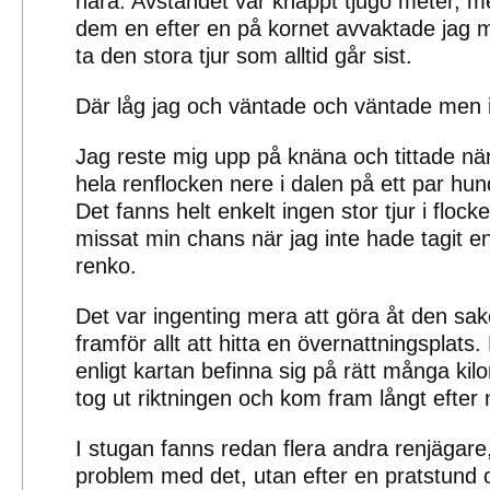
nära. Avståndet var knappt tjugo meter, me
dem en efter en på kornet avvaktade jag me
ta den stora tjur som alltid går sist.
Där låg jag och väntade och väntade men i
Jag reste mig upp på knäna och tittade nä
hela renflocken nere i dalen på ett par hu
Det fanns helt enkelt ingen stor tjur i flock
missat min chans när jag inte hade tagit e
renko.
Det var ingenting mera att göra åt den sak
framför allt att hitta en övernattningsplats.
enligt kartan befinna sig på rätt många ki
tog ut riktningen och kom fram långt efter 
I stugan fanns redan flera andra renjägare
problem med det, utan efter en pratstund 