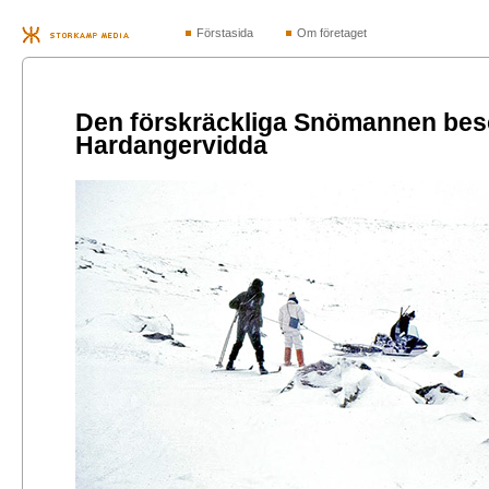
Förstasida
Om företaget
Den förskräckliga Snömannen bes
Hardangervidda