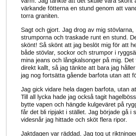
varm. Jag tänkte att det skulle vara skönt a
värkande fötterna en stund genom att va
torra graniten.
Sagt och gjort. Jag drog av mig stövlarna
strumporna och traskade runt en stund. D
skönt! Så skönt att jag beslöt mig för att h
både stövlar, sockor och strumpor i ryggs
mina jeans och långkalsonger på mig. Det v
direkt kallt, så jag tänkte att bara jag hålle
jag nog fortsätta gående barfota utan att fö
Jag gick vidare hela dagen barfota, utan at
Till all lycka hade jag också tagit hagelbö
bytte vapen och hängde kulgeväret på rygg
får det bli ripjakt i stället. Jag började gå 
videsnår jag hittade och sköt flera ripor.
Jaktdagen var räddad. Jag tog ut riktningen t