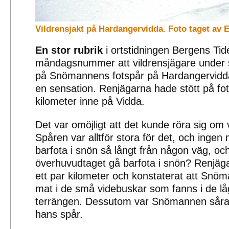
Vildrensjakt på Hardangervidda. Foto taget av E
En stor rubrik
i ortstidningen Bergens Tide
måndagsnummer att vildrensjägare under 
på Snömannens fotspår på Hardangervidda
en sensation. Renjägarna hade stött på fot
kilometer inne på Vidda.
Det var omöjligt att det kunde röra sig om
Spåren var alltför stora för det, och ingen
barfota i snön så långt från någon väg, oc
överhuvudtaget gå barfota i snön? Renjäga
ett par kilometer och konstaterat att Snö
mat i de små videbuskar som fanns i de låga
terrängen. Dessutom var Snömannen sårad,
hans spår.