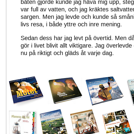
båten gjorde kunde jag häva mig upp, steg 
var full av vatten, och jag kräktes saltvatt
sargen. Men jag levde och kunde så småni
livs resa, i både yttre och inre mening.
Sedan dess har jag levt på övertid. Men då
gör i livet blivit allt viktigare. Jag överlevd
nu på riktigt och gläds åt varje dag.