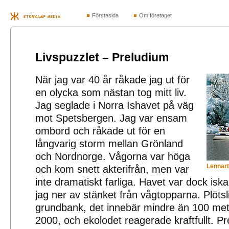
Förstasida
Om företaget
Livspuzzlet – Preludium
När jag var 40 år råkade jag ut för
en olycka som nästan tog mitt liv.
Jag seglade i Norra Ishavet på väg
mot Spetsbergen. Jag var ensam
ombord och råkade ut för en
långvarig storm mellan Grönland
och Nordnorge. Vågorna var höga
Lennart
och kom snett akterifrån, men var
inte dramatiskt farliga. Havet var dock iskal
jag ner av stänket från vågtopparna. Plötsl
grundbank, det innebär mindre än 100 meter
2000, och ekolodet reagerade kraftfullt. Pr