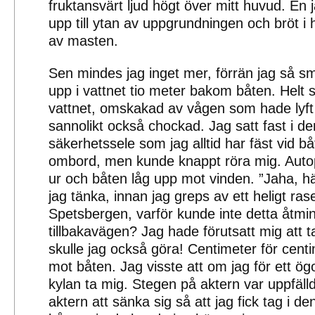
fruktansvärt ljud högt över mitt huvud. En
upp till ytan av uppgrundningen och bröt i
av masten.
Sen mindes jag inget mer, förrän jag så 
upp i vattnet tio meter bakom båten. Helt st
vattnet, omskakad av vågen som hade lyft 
sannolikt också chockad. Jag satt fast i den
säkerhetssele som jag alltid har fäst vid b
ombord, men kunde knappt röra mig. Autop
ur och båten låg upp mot vinden. ”Jaha, här
jag tänka, innan jag greps av ett heligt raseri
Spetsbergen, varför kunde inte detta åtmi
tillbakavägen? Jag hade förutsatt mig att t
skulle jag också göra! Centimeter för cent
mot båten. Jag visste att om jag för ett ög
kylan ta mig. Stegen på aktern var uppfäll
aktern att sänka sig så att jag fick tag i d